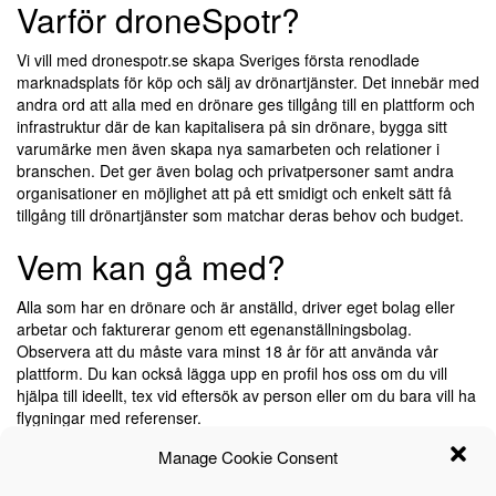
Varför droneSpotr?
Vi vill med dronespotr.se skapa Sveriges första renodlade
marknadsplats för köp och sälj av drönartjänster. Det innebär med
andra ord att alla med en drönare ges tillgång till en plattform och
infrastruktur där de kan kapitalisera på sin drönare, bygga sitt
varumärke men även skapa nya samarbeten och relationer i
branschen. Det ger även bolag och privatpersoner samt andra
organisationer en möjlighet att på ett smidigt och enkelt sätt få
tillgång till drönartjänster som matchar deras behov och budget.
Vem kan gå med?
Alla som har en drönare och är anställd, driver eget bolag eller
arbetar och fakturerar genom ett egenanställningsbolag.
Observera att du måste vara minst 18 år för att använda vår
plattform. Du kan också lägga upp en profil hos oss om du vill
hjälpa till ideellt, tex vid eftersök av person eller om du bara vill ha
flygningar med referenser.
Manage Cookie Consent
Kontakt och support