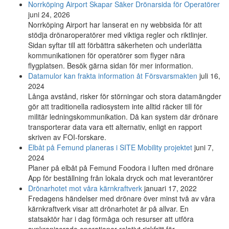
Norrköping Airport Skapar Säker Drönarsida för Operatörer
juni 24, 2026
Norrköping Airport har lanserat en ny webbsida för att
stödja drönaroperatörer med viktiga regler och riktlinjer.
Sidan syftar till att förbättra säkerheten och underlätta
kommunikationen för operatörer som flyger nära
flygplatsen. Besök gärna sidan för mer information.
Datamulor kan frakta information åt Försvars­makten
juli 16,
2024
Långa avstånd, risker för störningar och stora datamängder
gör att traditionella radiosystem inte alltid räcker till för
militär ledningskommunikation. Då kan system där drönare
transporterar data vara ett alternativ, enligt en rapport
skriven av FOI-forskare.
Elbåt på Femund planeras i SITE Mobility projektet
juni 7,
2024
Planer på elbåt på Femund Foodora i luften med drönare
App för beställning från lokala dryck och mat leverantörer
Drönarhotet mot våra kärnkraftverk
januari 17, 2022
Fredagens händelser med drönare över minst två av våra
kärnkraftverk visar att drönarhotet är på allvar. En
statsaktör har i dag förmåga och resurser att utföra
synkroniserade operationer relativt riskfritt för